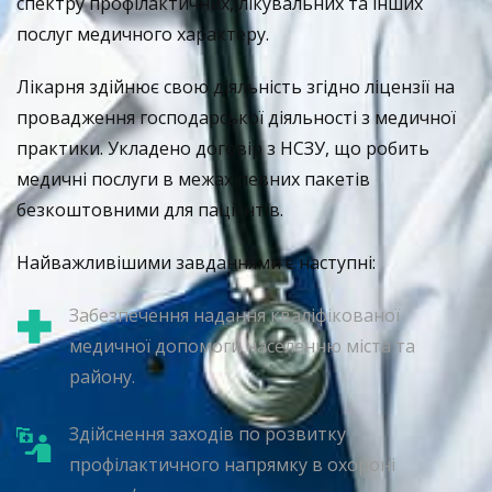
спектру профілактичних, лікувальних та інших
послуг медичного характеру.
Лікарня здійнює свою діяльність згідно ліцензії на
провадження господарської діяльності з медичної
практики. Укладено договір з НСЗУ, що робить
медичні послуги в межах певних пакетів
безкоштовними для пацієнтів.
Найважливішими завданнями є наступні:
Забезпечення надання кваліфікованої
медичної допомоги населенню міста та
району.
Здійснення заходів по розвитку
профілактичного напрямку в охороні