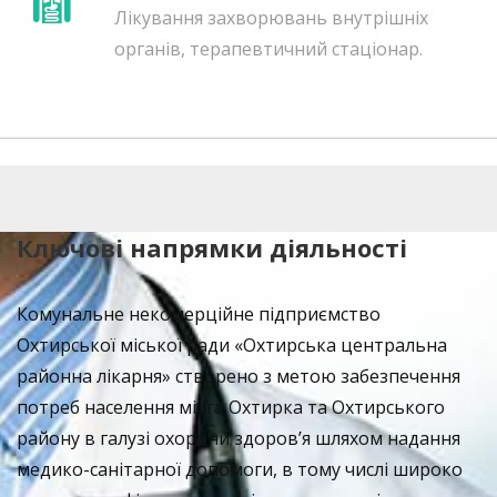
Лікування захворювань внутрішніх
органів, терапевтичний стаціонар.
Ключові напрямки діяльності
Комунальне некомерційне підприємство
Охтирської міської ради «Охтирська центральна
районна лікарня» створено з метою забезпечення
потреб населення міста Охтирка та Охтирського
району в галузі охорони здоров’я шляхом надання
медико-санітарної допомоги, в тому числі широко