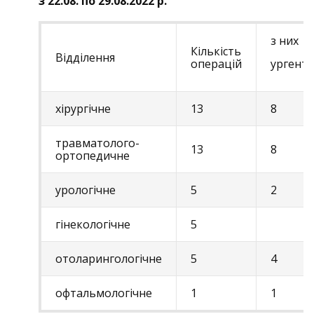
з 22.08. по 29.08.2022 р.
з них
Кількість
Відділення
операцій
ургент
хірургічне
13
8
травматолого-
13
8
ортопедичне
урологічне
5
2
гінекологічне
5
отоларингологічне
5
4
офтальмологічне
1
1