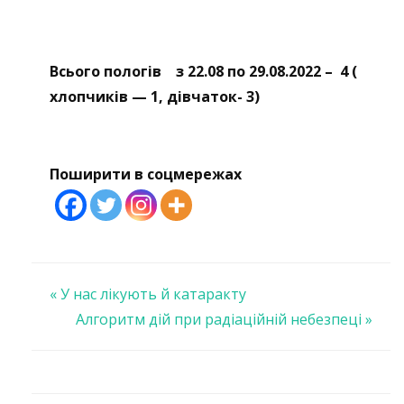
Всього пологів з 22.08 по 29.08.2022 – 4 (
хлопчиків — 1, дівчаток- 3)
Поширити в соцмережах
Навігація
« У нас лікують й катаракту
Алгоритм дій при радіаційній небезпеці »
записів