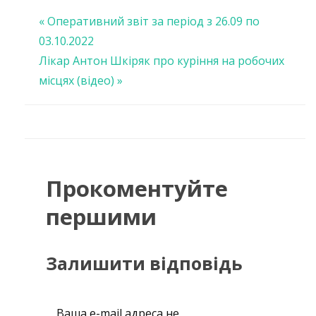
Навігація
« Оперативний звіт за період з 26.09 по
03.10.2022
записів
Лікар Антон Шкіряк про куріння на робочих
місцях (відео) »
Прокоментуйте
першими
Залишити відповідь
Ваша e-mail адреса не