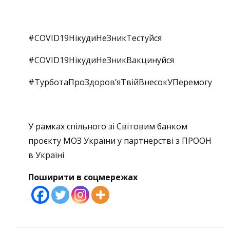
#COVID19НікудиНеЗникТестуйся
#COVID19НікудиНеЗникВакцинуйся
#ТурботаПроЗдоров’яТвійВнесокУПеремогу
У рамках спільного зі Світовим банком
проєкту МОЗ України у партнерстві з ПРООН
в Україні
Поширити в соцмережах