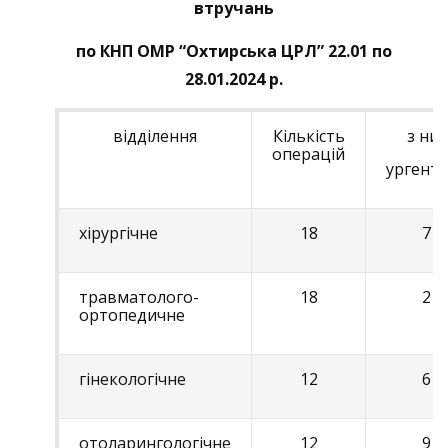
втручань
по КНП ОМР “Охтирська ЦРЛ” 22.01 по
28.01.2024 р.
відділення
Кількість
з них
операцій
ургент
хірургічне
18
7
травматолого-
18
2
ортопедичне
гінекологічне
12
6
отоларингологічне
12
9