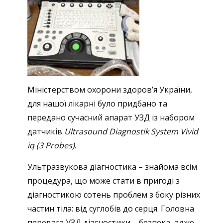
Міністерством охорони здоров’я України,
для нашої лікарні було придбано та
передано сучасний апарат УЗД із набором
датчиків
Ultrasound Diagnostik System Vivid
iq (3 Probes)
.
Ультразвукова діагностика – знайома всім
процедура, що може стати в пригоді з
діагностикою сотень проблем з боку різних
частин тіла: від суглобів до серця. Головна
перевага УЗД діагностики – безпека, адже