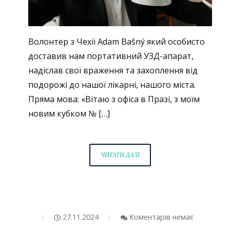
Волонтер з Чехії Adam Bašný який особисто
доставив нам портативний УЗД-апарат,
надіслав свої враження та захоплення від
подорожі до нашої лікарні, нашого міста.
Пряма мова: «Вітаю з офіса в Празі, з моїм
новим кубком № […]
ТЕПЛІ
ЧИТАТИ ДАЛІ
ПРИВІАННЯ
З
ЧЕХІЇ
ВІД
ADAM
27.11.2024
Коментарів немає
BAŠNÝ!