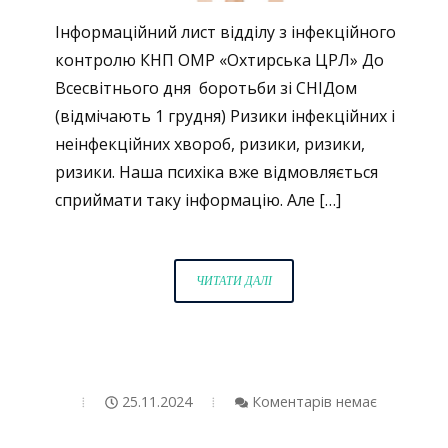
Інформаційний лист відділу з інфекційного
контролю КНП ОМР «Охтирська ЦРЛ» До
Всесвітнього дня боротьби зі СНІДом
(відмічають 1 грудня) Ризики інфекційних і
неінфекційних хвороб, ризики, ризики,
ризики. Наша психіка вже відмовляється
сприймати таку інформацію. Але […]
НЕ
ЧИТАТИ ДАЛІ
ЗАБУВАЙМО
ПРО
РИЗИК
ЗАРАЖЕННЯ
ВІЛ!
25.11.2024
Коментарів немає