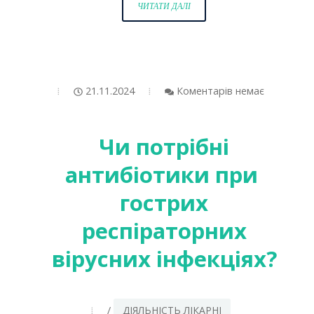
СУЧАСНИЙ
ЧИТАТИ ДАЛІ
КОМПАКТНИЙ
УЗД-
АПАРАТ
ВІД
ORDER
21.11.2024
Коментарів немає
OF
ST.
GEORGE
Чи потрібні
–
A
антибіотики при
EUROPEAN
ORDER
гострих
OF
респіраторних
THE
HOUSE
вірусних інфекціях?
OF
HABSBURG-
LOTHRINGEN
/
ДІЯЛЬНІСТЬ ЛІКАРНІ