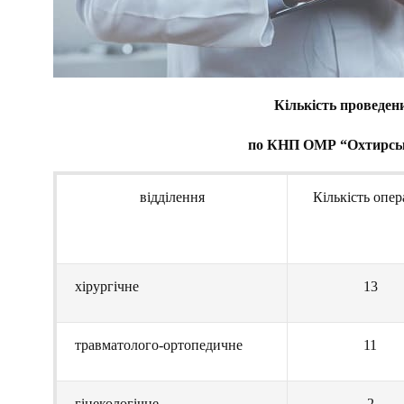
Кількість проведен
по КНП ОМР “Охтирська 
відділення
Кількість опер
хірургічне
13
травматолого-ортопедичне
11
гінекологічне
2