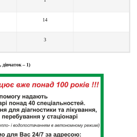
14
3
 дівчаток – 1)