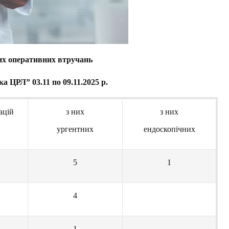
их оперативних втручань
ЦРЛ” 03.11 по 09.11.2025 р.
ацій
з них
з них
ургентних
ендоскопічних
5
1
4
1