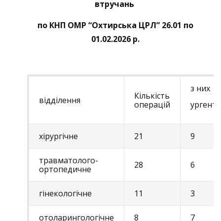
втручань
по КНП ОМР “Охтирська ЦРЛ” 26.01 по
01.02.2026 р.
з них
Кількість
відділення
операцій
ургент
хірургічне
21
9
травматолого-
28
6
ортопедичне
гінекологічне
11
3
отоларингологічне
8
7