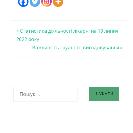
Навігація
« Статистика діяльності лікарні на 18 липня
2022 року
записів
Важливість грудного вигодовування »
ПОШУК: