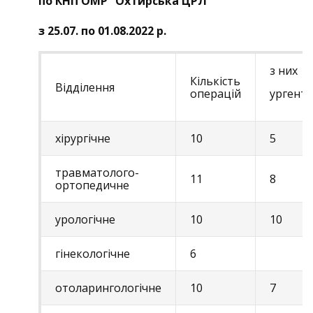
по КНП ОМР “Охтирська ЦРЛ”
з 25.07. по 01.08.2022 р.
з них
Кількість
Відділення
операцій
ургент
хірургічне
10
5
травматолого-
11
8
ортопедичне
урологічне
10
10
гінекологічне
6
отоларингологічне
10
7