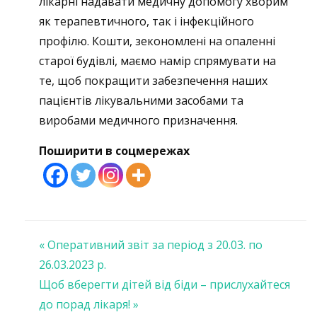
лікарні надавати медичну допомогу хворим
як терапевтичного, так і інфекційного
профілю. Кошти, зекономлені на опаленні
старої будівлі, маємо намір спрямувати на
те, щоб покращити забезпечення наших
пацієнтів лікувальними засобами та
виробами медичного призначення.
Поширити в соцмережах
Навігація
« Оперативний звіт за період з 20.03. по
26.03.2023 р.
записів
Щоб вберегти дітей від біди – прислухайтеся
до порад лікаря! »