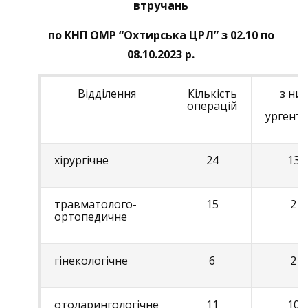
втручань
по КНП ОМР “Охтирська ЦРЛ” з 02.10 по
08.10.2023 р.
Відділення
Кількість
з них
операцій
ургент
хірургічне
24
13
травматолого-
15
2
ортопедичне
гінекологічне
6
2
отоларингологічне
11
10